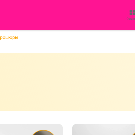
Ката
Брошюры