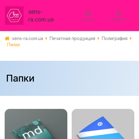
sens-
ra.com.ua
Заказы
Кабинет
sens-ra.com.ua
Печатная продукция
Полиграфия
Папки
Папки