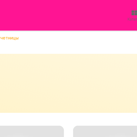
Ката
четницы