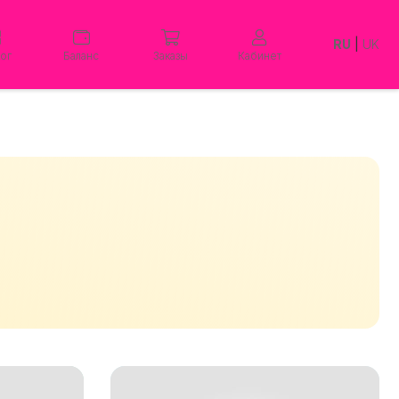
RU
|
UK
лог
Баланс
Заказы
Кабинет