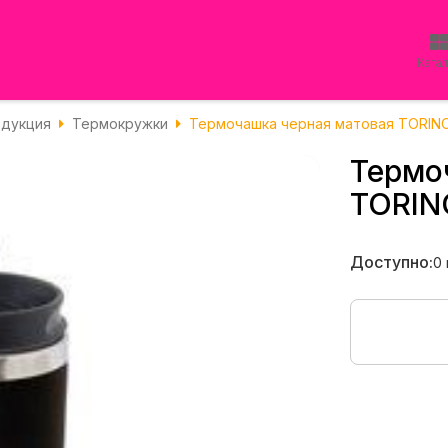
Ката
одукция
Термокружки
Термочашка черная матовая TORINO
Термо
TORIN
Доступно:
0