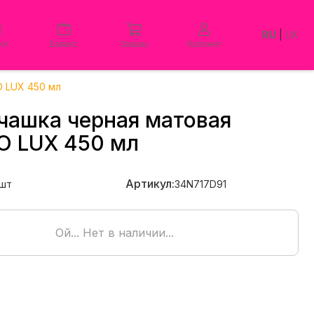
RU
|
UK
лог
Баланс
Заказы
Кабинет
 LUX 450 мл
чашка черная матовая
O LUX 450 мл
Артикул:
шт
34N717D91
Ой... Нет в наличии...