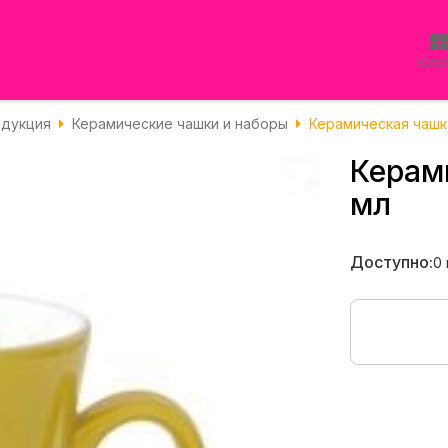
Ката
одукция
Керамические чашки и наборы
Керамическая чашк
Керам
мл
Доступно:
0