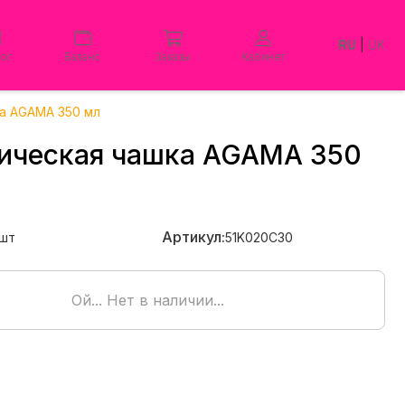
RU
|
UK
лог
Баланс
Заказы
Кабинет
а AGAMA 350 мл
ическая чашка AGAMA 350
Артикул:
шт
51K020C30
Ой... Нет в наличии...