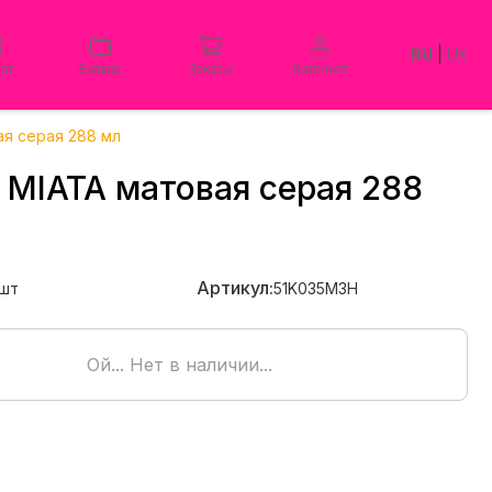
RU
|
UK
лог
Баланс
Заказы
Кабинет
ая серая 288 мл
 MIATA матовая серая 288
Артикул:
шт
51K035M3H
Ой... Нет в наличии...