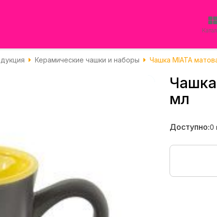
Ката
одукция
Керамические чашки и наборы
Чашка MIATA матов
Чашка
мл
Доступно:
0