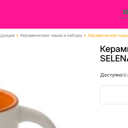
Ката
одукция
Керамические чашки и наборы
Керамическая чашк
Керам
SELEN
Доступно:
0