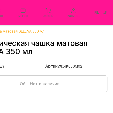
RU
|
UK
лог
Баланс
Заказы
Кабинет
а матовая SELENA 350 мл
ическая чашка матовая
A 350 мл
Артикул:
шт
51K050M02
Ой... Нет в наличии...