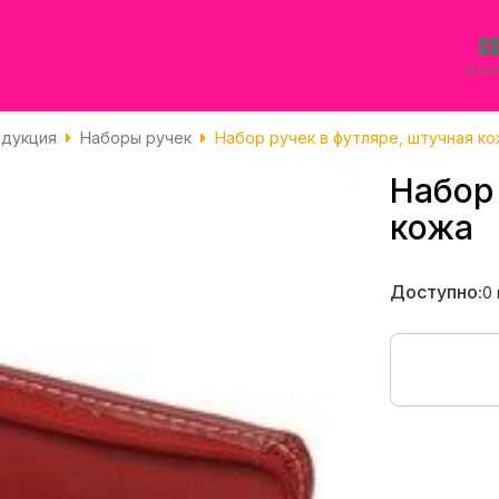
Ката
одукция
Наборы ручек
Набор ручек в футляре, штучная к
Набор 
кожа
Доступно:
0