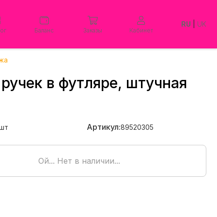
RU
|
UK
лог
Баланс
Заказы
Кабинет
ожа
ручек в футляре, штучная
Артикул:
шт
89520305
Ой... Нет в наличии...