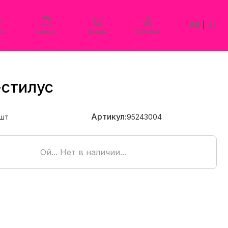
RU
|
UK
лог
Баланс
Заказы
Кабинет
-стилус
Артикул:
шт
95243004
Ой... Нет в наличии...