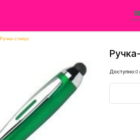
Ката
Ручка-стилус
Ручка
Доступно:
0