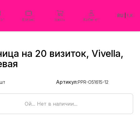
RU
|
UK
лог
Баланс
Заказы
Кабинет
ица на 20 визиток, Vivella,
евая
Артикул:
шт
PPR-O51615-12
Ой... Нет в наличии...