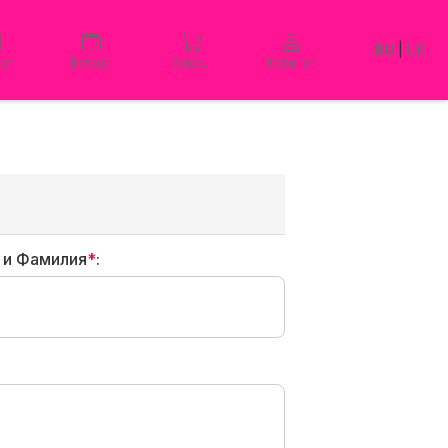
RU
|
UK
лог
Баланс
Заказы
Кабинет
 и Фамилия
*
: